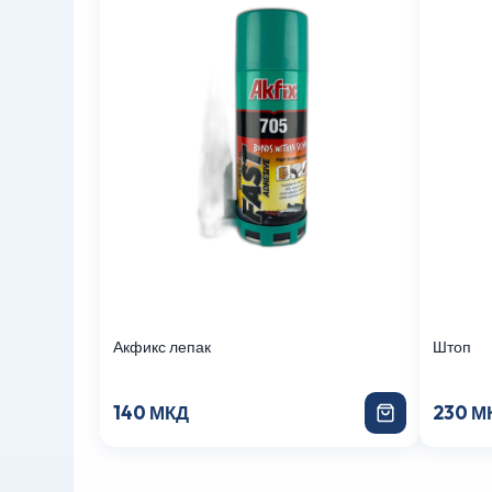
Акфикс лепак
Штоп
140 МКД
230 М