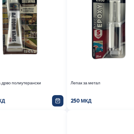
а дрво полиутерански
Лепак за метал
КД
250 МКД