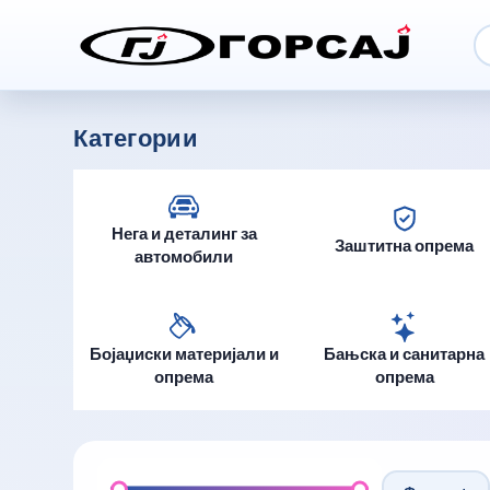
Категории
Нега и деталинг за
Заштитна опрема
автомобили
Бојаџиски материјали и
Бањска и санитарна
опрема
опрема