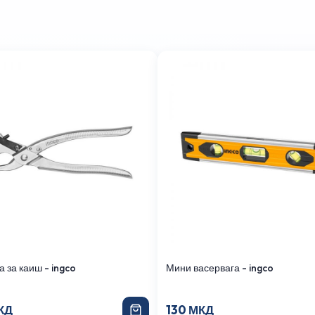
 за каиш - ingco
Мини васервага - ingco
КД
130 МКД