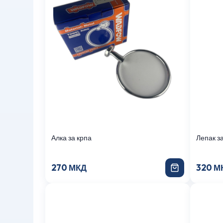
Алка за крпа
Лепак з
270 МКД
320 М