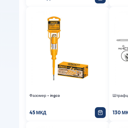
Фазомер - ingco
Штрафци
45 МКД
130 М