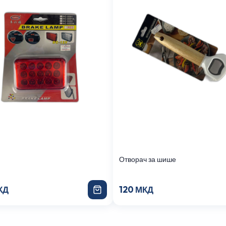
Отворач за шише
КД
120 МКД