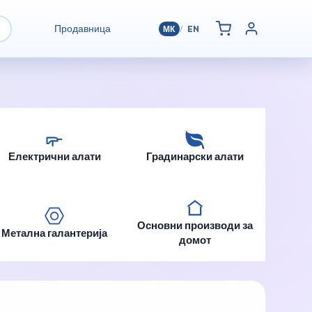
Продавница
МК
/
EN
Електрични алати
Градинарски алати
Основни производи за
Метална галантерија
домот