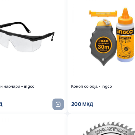
и наочари - ingco
Коноп со боја - ingco
Д
200 МКД