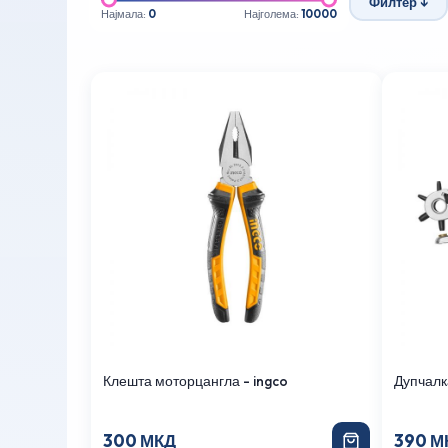
Филтер ↓
Најмала:
0
Најголема:
10000
Клешта моторцангла - ingco
Дупчалка
300 МКД
390 М