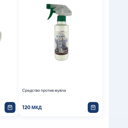
Средство против мувла
120 МКД