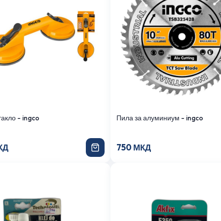
акло - ingco
Пила за алуминиум - ingco
КД
750 МКД