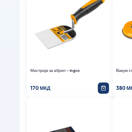
Мистрија за абрип - ingco
Вакум ст
170 МКД
380 М