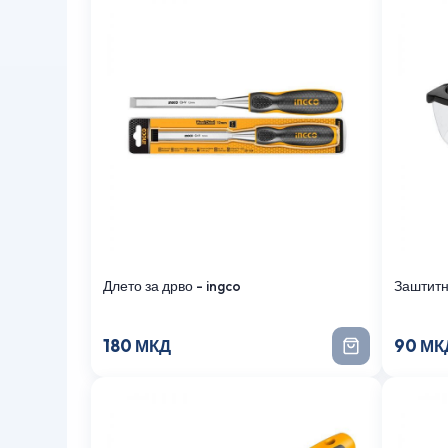
Длето за дрво - ingco
Заштитн
180 МКД
90 МК