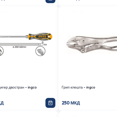
гер двостран - ingco
Грип клешта - ingco
КД
250 МКД